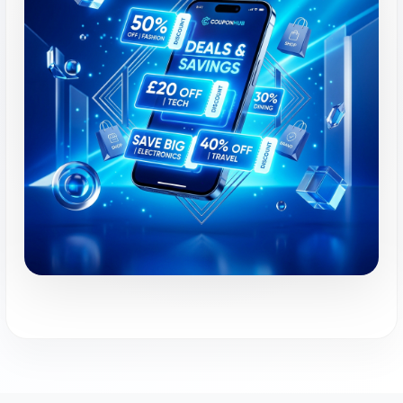
نمشي:
وجهة الأزياء والجمال الإلكترونية.
خصم يصل إلى ٢٠٪ في نمشي. استخدم الكود
.
digi21
عطور اوسما:
عطور ومسك فاخرة وجذابة.
احصل على خصم 10% على طلبك. استخدم
الكود
dz36
.
عطور ريف:
عطور فاخرة بنفحات عربية.
احصل على خصم 10% على طلبك. استخدم
الكود
di81
.
عطور ريف:
عطور فاخرة بنفحات عربية.
احصل على خصم 10% على العطور الفاخرة.
استخدم الكود
PL21
.
ستايلي:
وجهة الأزياء السريعة العصرية.