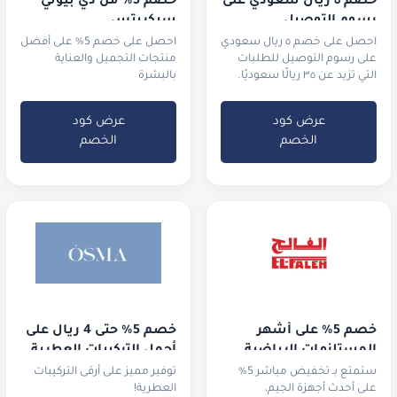
خصم ٥ ريال سعودي على 
خصم 5% من ذي بيوتي 
رسوم التوصيل
سيكريتس
احصل على خصم ٥ ريال سعودي
احصل على خصم 5% على أفضل
على رسوم التوصيل للطلبات
منتجات التجميل والعناية
التي تزيد عن ٣٥ ريالًا سعوديًا.
بالبشرة
عرض كود
عرض كود
الخصم
الخصم
خصم 5% على أشهر 
خصم 5% حتى 4 ريال على 
المستلزمات الرياضية
أجمل التركيبات العطرية 
من أوسما
ستمتع بـ تخفيض مباشر 5%
توفير مميز على أرقى التركيبات
على أحدث أجهزة الجيم،
العطرية!