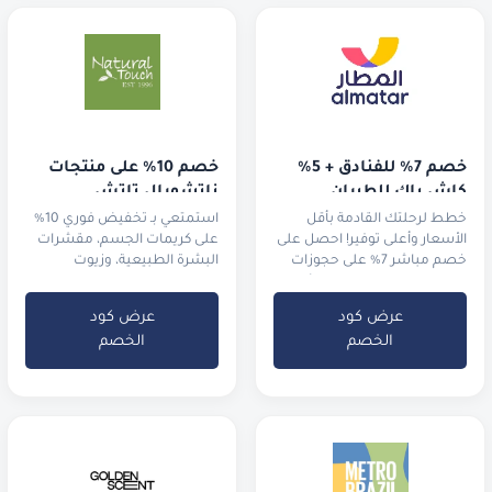
خصم 7% للفنادق + 5% 
خصم 10% على منتجات 
كاش باك للطيران
ناتشورال تاتش
خطط لرحلتك القادمة بأقل
استمتعي بـ تخفيض فوري 10%
الأسعار وأعلى توفير! احصل على
على كريمات الجسم، مقشرات
خصم مباشر 7% على حجوزات
البشرة الطبيعية، وزيوت
الفنادق واستمتع بـ 5% كاش
الاسترخاء العطرية
باك
عرض كود
عرض كود
الخصم
الخصم