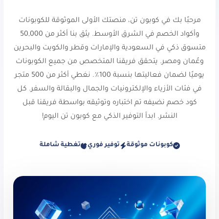
على 10% خصم في حاب. استخدم الكود
مرحبًا بك في كوبون تن، منصتك الأولى الموثوقة للكوبونات
ADL25
أو
P3
.
وأكواد الخصم في الشرق الأوسط. يثق بنا أكثر من 50,000
متسوق ذكي في السعودية والإمارات وقطر والكويت والبحرين
تش آند أم:
أزياء سريعة ومستدامة للجميع.
وعُمان ومصر. يتحقق فريقنا المتخصص من جميع الكوبونات
خصم ٥٪ على طلبك. استخدم الكود
vyo0
.
يوميًا لضمان فعاليتها بنسبة 100٪. نغطي أكثر من 500 متجر
كادي:
ديكور منزلي وهدايا أنيقة. احصل على
في فئات الأزياء والإلكترونيات والجمال والبقالة والسفر. كل
خصم 5% على طلبك. استخدم الكود
d054
.
كود خصم نضيفه تم اختباره وتوثيقه بواسطة فريقنا قبل
النشر. ابدأ التوفير الذكي مع كوبون تن اليوم!
كنز وومن:
أزياء نسائية أنيقة ومحتشمة.
خصم 20% على طلبك. استخدم الكود
d71
.
كوبونات موثوقة
توفير فوري
تغطية شاملة
نمشي:
وجهة الأزياء والجمال الإلكترونية.
خصم يصل إلى ٢٠٪. استخدم الكود
،
TENN
A1104
،
SALE6
،
PAP
،
joj3
،
DOWN
،
SA7SA7
،
XJDZ
أو
cosmo1
.