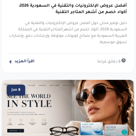
استخدم الكود
m18
.
أفضل عروض الإلكترونيات والتقنية في السعودية 2026:
أكواد خصم من أشهر المتاجر التقنية
نمشي:
وجهة الأزياء والجمال الإلكترونية.
دليل توفير محلي حول أفضل عروض الإلكترونيات والتقنية في
خصم يصل إلى ٢٠٪. استخدم الكود
،
TENN
السعودية 2026: أكواد خصم من أشهر المتاجر التقنية في المملكة
A1104
،
SALE6
،
PAP
،
joj3
،
DOWN
،
SA7SA7
،
العربية السعودية مع نصائح كوبونات موثوقة، وإرشادات دفع، وإشارات
تسوق موسمية.
XJDZ
أو
cosmo1
.
نمشي:
وجهة الأزياء والجمال الإلكترونية.
اقرأ المزيد
6 دقائق قراءة
خصم يصل إلى ٢٠٪ في نمشي. استخدم الكود
.
digi21
كارترلو:
منتجات مستعملة ومجددة بأسعار.
Jun 8
وفر 15٪ حتى 30 ريال. استخدم الكود
zz29
.
مذركير:
منتجات الأمهات والرضع والأطفال.
خصم 5% على كل شيء. استخدم الكود
.
v30fs