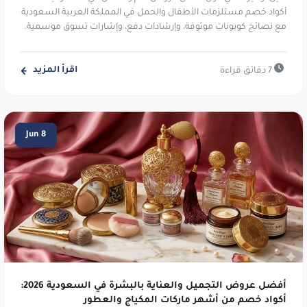
.
dgs76
أكواد خصم مستلزمات الأطفال والحمل في المملكة العربية السعودية
مع نصائح كوبونات موثوقة، وإرشادات دفع، وإشارات تسوق موسمية.
فوت لوكر:
أحذية وملابس رياضية عالمية.
احصل على خصم 10% على المنتجات المميزة.
اقرأ المزيد
7 دقائق قراءة
استخدم الكود
vikf
.
جو سبورت:
معدات وملابس رياضية متنوعة.
خصم ١٠٪ على مشترياتك. استخدم الكود
Jun 8
.
dz26
تش آند أم:
أزياء سريعة ومستدامة للجميع.
خصم ٥٪ على طلبك. استخدم الكود
vyo0
.
ليفيل شوز:
وجهة الأحذية الفاخرة العالمية.
احصل على خصم 10% على المنتجات المميزة.
استخدم الكود
dh29
.
أفضل عروض التجميل والعناية بالبشرة في السعودية 2026:
نيو بالانس:
أحذية وملابس رياضية عالمية.
أكواد خصم من أشهر ماركات المكياج والعطور