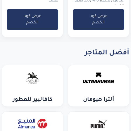
الحاليون بخصم 10% (بحد أقصى
طلبك
20 ريال سعودي)
عرض كود
عرض كود
الخصم
الخصم
أفضل المتاجر
ألترا هيومان
كافاليير للعطور