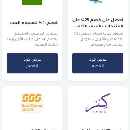
احصل على خصم 25٪ على 
خصم ٢٠٪ للعملاء الجدد
المنتجات بالسعر الكامل 
وخصم 2٪ على المنتجات 
تسوق ألعاب وهدايا بخصم 25٪
جديد في اى هيرب؟ استمتع
بحد أقصى 50 ريال سعودي.
المخفضة أو المجمعة. 
بخصم ٢٠٪ على طلبك الأول وابدأ
العرض متاح فقط في
رحلتك الصحية.
أفضل الفئات مبيعاً: 
السعودية.
البروتينات والفيتامينات 
والمعادن.
عرض كود
عرض كود
الخصم
الخصم