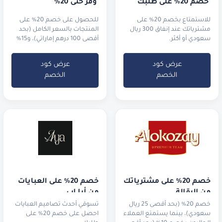
 خصم 20% على طلبك
 وفّر حتى 20%
للاستمتاع بخصم 20% على
للحصول على خصم 20% على
مشترياتك عند إنفاق 300 ريال
المنتجات بالسعر الكامل (بحد
سعودي أو أكثر.
أقصى 100 درهم إماراتي)، و15%
خصم على المنتجات المخفضة
عند إنفاق 500 درهم إماراتي/ريال
عرض كود
عرض كود
سعودي أو أكثر (أيضاً بحد أقصى
الخصم
الخصم
100 درهم إماراتي).
خصم 20% على مشترياتك 
خصم 20% على العبايات 
من البقالة
من أيا اب
خصم 20% (بحد أقصى 25 ريال
تسوقي أحدث تصاميم العبايات
سعودي)، بينما يستمتع العملاء
احصل على خصم 20% على