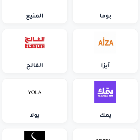
بوما
المنيع
آيزا
الفالح
يمك
يولا