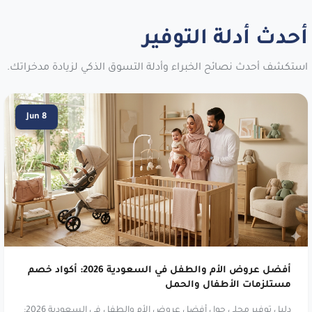
خصم يصل إلى ٢٥٪ لدى ستايلي. استخدم
الكود
r159
.
أحدث أدلة التوفير
اندر ارمر:
ملابس ومعدات رياضية عالية.
استكشف أحدث نصائح الخبراء وأدلة التسوق الذكي لزيادة مدخراتك.
خصم يصل إلى 15٪. استخدم الكود
eb40
.
فيكتوريا سيكريت:
ملابس داخلية ولانجري
Jun 8
فاخرة. وفّري حتى 33%. استخدم الكود
vmvn
.
فوغا كلوسيت:
أحدث صيحات الموضة
البريطانية. خصم يصل إلى ٣٠٪. استخدم الكود
.
iew
وست إلم:
أثاث وديكور منزلي عصري. خصم
يصل إلى ١٠٪ على طلبك. استخدم الكود
v1lf
.
أفضل عروض الأم والطفل في السعودية 2026: أكواد خصم
سن اند ساند سبورتس:
متجر المنتجات
مستلزمات الأطفال والحمل
الرياضية الرائد. وفّر حتى 20%. استخدم الكود
دليل توفير محلي حول أفضل عروض الأم والطفل في السعودية 2026: