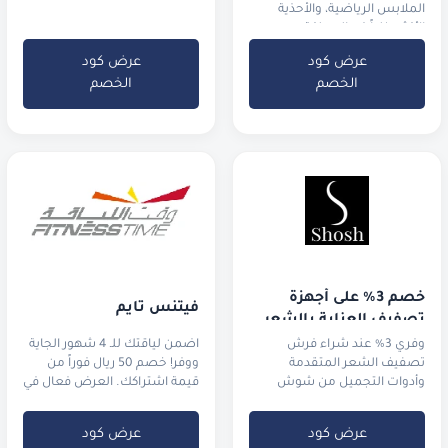
الملابس الرياضية، والأحذية
الأكثر طلباً في المملكة.
عرض كود
عرض كود
الخصم
الخصم
خصم 3% على أجهزة 
فيتنس تايم
تصفيف العناية بالشعر
وفري 3% عند شراء فرش
اضمن لياقتك للـ 4 شهور الجاية
تصفيف الشعر المتقدمة
ووفر! خصم 50 ريال فوراً من
وأدوات التجميل من شوش
قيمة اشتراكك. العرض فعال في
جميع فروع المملكة،
عرض كود
عرض كود