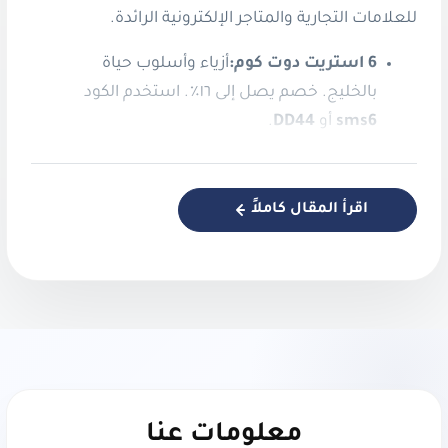
للعلامات التجارية والمتاجر الإلكترونية الرائدة.
6 استريت دوت كوم:
أزياء وأسلوب حياة
بالخليج. خصم يصل إلى ١٦٪. استخدم الكود
sms6
أو
DD44
.
أمريكان إيجل:
أزياء عصرية بأسلوب أمريكي.
خصم ٨٪ فوراً. استخدم الكود
v9ib
.
اقرأ المقال كاملاً
بلومينغ وير:
أزياء نسائية أنيقة ومحتشمة.
خصم 5٪ من بلومينغ وير. استخدم الكود
.
LM75
بلومينغديلز:
أزياء فاخرة ونمط حياة. خصم
10% في بلومينغديلز. استخدم الكود
PTF40
أو
.
X141
معلومات عنا
جاب:
ملابس كاجوال كلاسيكية خالدة. احصل