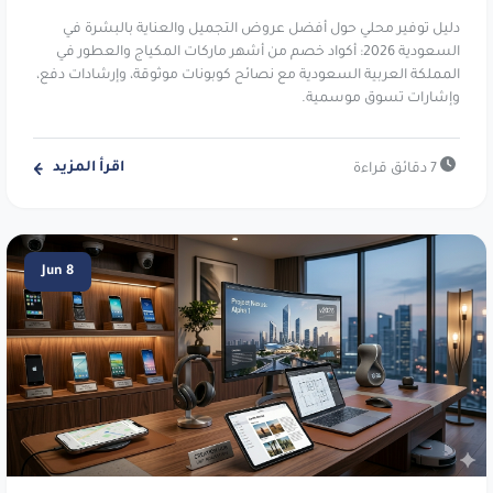
خصم ١٠٪ على طلبك. استخدم الكود
vy1e
أو
دليل توفير محلي حول أفضل عروض التجميل والعناية بالبشرة في
.
PFRGU
السعودية 2026: أكواد خصم من أشهر ماركات المكياج والعطور في
المملكة العربية السعودية مع نصائح كوبونات موثوقة، وإرشادات دفع،
وإشارات تسوق موسمية.
جو سبورت:
معدات وملابس رياضية متنوعة.
خصم ١٠٪ على مشترياتك. استخدم الكود
.
dz26
اقرأ المزيد
7 دقائق قراءة
ليفيل شوز:
وجهة الأحذية الفاخرة العالمية.
احصل على خصم 10% على المنتجات المميزة.
Jun 8
استخدم الكود
dh29
.
نيو بالانس:
أحذية وملابس رياضية عالمية.
خصم ١٠٪ على طلبك. استخدم الكود
vy1e
أو
.
PFRGU
ماي بروتين:
علامة رائدة للتغذية الرياضية.
احصل على خصم إضافي 12% على طلبك.